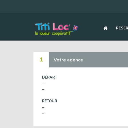
RÉSER
1
Votre agence
DÉPART
--
--
RETOUR
--
--