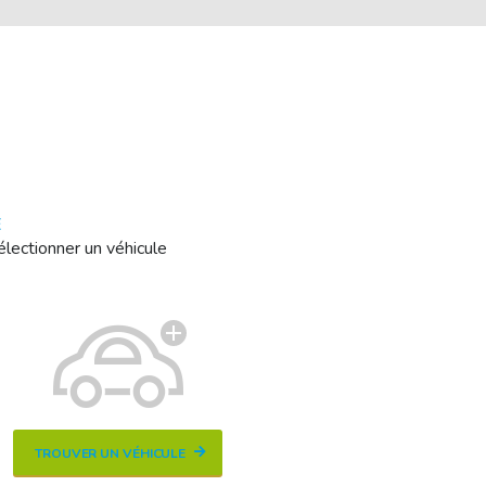
E
électionner un véhicule
TROUVER UN VÉHICULE