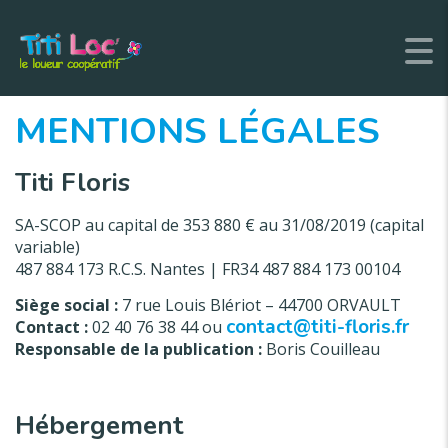
MENTIONS LÉGALES
Titi Floris
SA-SCOP au capital de 353 880 € au 31/08/2019 (capital
variable)
487 884 173 R.C.S. Nantes | FR34 487 884 173 00104
Siège social :
7 rue Louis Blériot – 44700 ORVAULT
contact@titi-floris.fr
Contact :
02 40 76 38 44 ou
Responsable de la publication :
Boris Couilleau
Hébergement